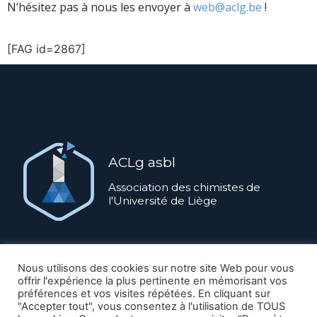
N’hésitez pas à nous les envoyer à
web@aclg.be
!
[FAG id=2867]
ACLg asbl
Association des chimistes de
l'Université de Liège
ACLg ASBL ©
2026
Nous utilisons des cookies sur notre site Web pour vous
offrir l'expérience la plus pertinente en mémorisant vos
préférences et vos visites répétées. En cliquant sur
Nous contacter
"Accepter tout", vous consentez à l'utilisation de TOUS