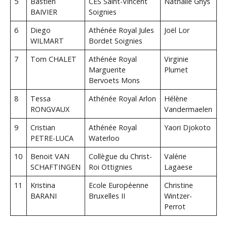
5
Bastien
CES Saint-Vincent
Nathalie Ghys
BAIVIER
Soignies
6
Diego
Athénée Royal Jules
Joël Lor
WILMART
Bordet Soignies
7
Tom CHALET
Athénée Royal
Virginie
Marguerite
Plumet
Bervoets Mons
8
Tessa
Athénée Royal Arlon
Hélène
RONGVAUX
Vandermaelen
9
Cristian
Athénée Royal
Yaori Djokoto
PETRE-LUCA
Waterloo
10
Benoit VAN
Collègue du Christ-
Valérie
SCHAFTINGEN
Roi Ottignies
Lagaese
11
Kristina
Ecole Européenne
Christine
BARANI
Bruxelles II
Wintzer-
Perrot