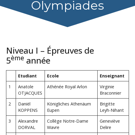
Olympiades
Niveau I – Épreuves de
ème
5
année
Etudiant
Ecole
Enseignant
1
Anatole
Athénée Royal Arlon
Virginie
OTJACQUES
Braconnier
2
Daniël
Königliches Athenäum
Brigitte
KOPPENS
Eupen
Leyh-Nihant
3
Alexandre
Collège Notre-Dame
Geneviève
DORVAL
Wavre
Delire