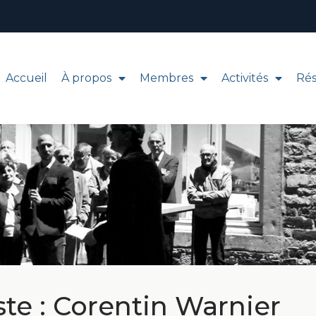
Accueil
À propos
Membres
Activités
Ré
ropos
Membres
Activités
Réseau
Olym
ste : Corentin Warnier