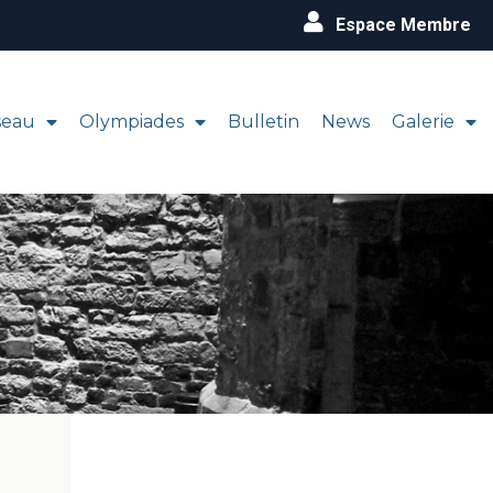
Espace Membre
seau
Olympiades
Bulletin
News
Galerie
piades
Bulletin
News
Galerie