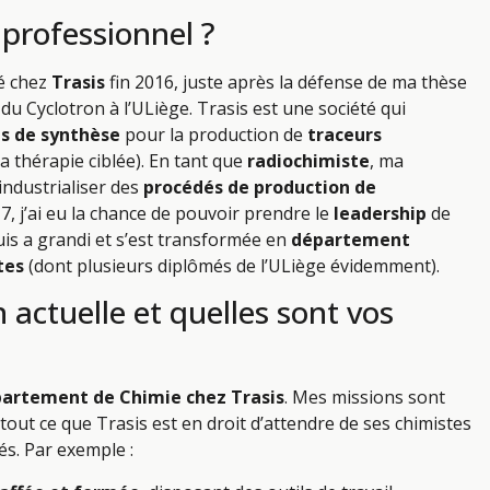
 professionnel ?
é chez
Trasis
fin 2016, juste après la défense de ma thèse
du Cyclotron à l’ULiège. Trasis est une société qui
 de synthèse
pour la production de
traceurs
a thérapie ciblée). En tant que
radiochimiste
, ma
industrialiser des
procédés de production de
, j’ai eu la chance de pouvoir prendre le
leadership
de
uis a grandi et s’est transformée en
département
tes
(dont plusieurs diplômés de l’ULiège évidemment).
n actuelle et quelles sont vos
partement de Chimie chez Trasis
. Mes missions sont
out ce que Trasis est en droit d’attendre de ses chimistes
és. Par exemple :