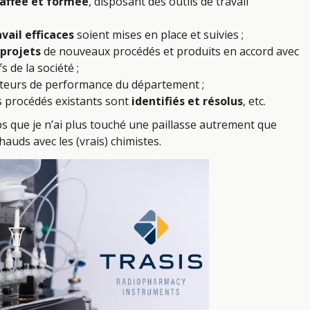
affée et formée
, disposant des outils de travail
ail efficaces
soient mises en place et suivies ;
 projets
de nouveaux procédés et produits en accord avec
s de la société ;
ateurs de performance du département ;
s procédés existants sont
identifiés et résolus
, etc.
ps que je n’ai plus touché une paillasse autrement que
auds avec les (vrais) chimistes.