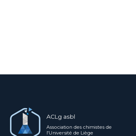
ACLg asbl
Association des chimistes de
l'Université de Liège